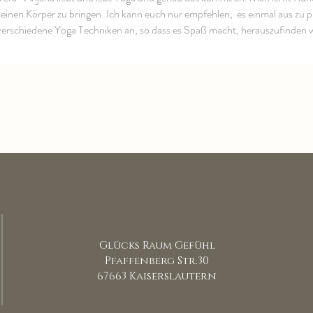
seinen Körper zu bringen. Ich kann euch nur empfehlen, es einmal aus zu pr
verschiedene Yoga Techniken an, so dass es Spaß macht, herauszufinden w
Glücks Raum Gefühl
Pfaffenberg Str.30
67663 Kaiserslautern