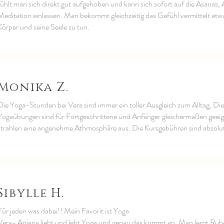
fühlt man sich direkt gut aufgehoben und kann sich sofort auf die Asana
Meditation einlassen. Man bekommt gleichzeitig das Gefühl vermittelt etw
Körper und seine Seele zu tun.
Monika Z.
Die Yoga-Stunden bei Vera sind immer ein toller Ausgleich zum Alltag, Die
Yogaübungen sind für Fortgeschrittene und Anfänger gleichermaßen geei
strahlen eine angenehme Athmosphäre aus. Die Kursgebühren sind absolut 
Sibylle H.
Für jeden was dabei!! Mein Favorit ist Yoga
Vera- Anjana liebt und lebt Yoga und genau das kommt an. Man lernt Ruhe