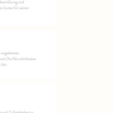
s, Atemübung und
as Gutes für seinen
 angeleiteten
gnet.Die Räumlichkeiten
fair.
 und Zufriedenheit in