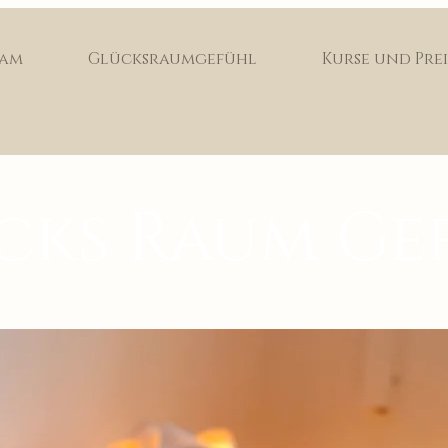
eam
Glücksraumgefühl
Kurse und Prei
cks Raum Ge