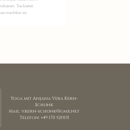
obieren. Sie bietet
as machbar ist.
Yoga mit Anjana Vera Kern-
Schunk
Mail:
v.kern-schunk@gmx.net
Telefon: +49 170 5215131