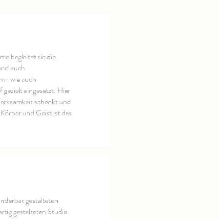
e begleitet sie die
und auch
em- wie auch
ezielt eingesetzt. Hier
fmerksamkeit schenkt und
 Körper und Geist ist das
underbar gestalteten
rtig gestalteten Studio