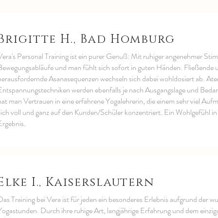
Brigitte H., Bad Homburg
Vera's Personal Training ist ein purer Genuß: Mit ruhiger angenehmer Stimm
Bewegungsabläufe und man fühlt sich sofort in guten Händen. Fließende 
herausfordernde Asanasequenzen wechseln sich dabei wohldosiert ab. At
Entspannungstechniken werden ebenfalls je nach Ausgangslage und Bedarf g
hat man Vertrauen in eine erfahrene Yogalehrerin, die einem sehr viel Au
sich voll und ganz auf den Kunden/Schüler konzentriert. Ein Wohlgefühl in
Ergebnis.
Elke I., Kaiserslautern
Das Training bei Vera ist für jeden ein besonderes Erlebnis aufgrund der w
Yogastunden. Durch ihre ruhige Art, langjährige Erfahrung und dem einziga