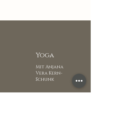
Yoga
Mit Anjana
Vera Kern-
Schunk
Glücks Raum Gefühl
Pfaffenberg Str.30
67663 Kaiserslautern